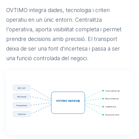
OVTIMO integra dades, tecnologia i criteri
operatiu en un únic entorn. Centralitza
l'operativa, aporta visibilitat completa i permet
prendre decisions amb precisió. El transport
deixa de ser una font d'incertesa i passa a ser
una funció controlada del negoci.
ERP / SAP
Costos optimitzats
TMS heretat
Menys incidències
OVTIMO VADEX©
Transportistes
Visibilitat total
Fulls Excel
Decisió amb criteri