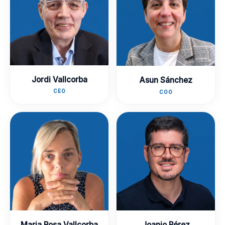
Jordi Vallcorba
Asun Sánchez
CEO
COO
Maria Rosa Vallcorba
Joanjo Pérez